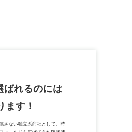
選ばれるのには
ります！
属さない独立系商社として、時