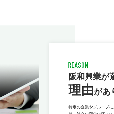
阪和興業が
理由
があ
特定の企業やグループに