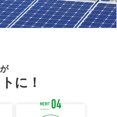
入が
ットに！