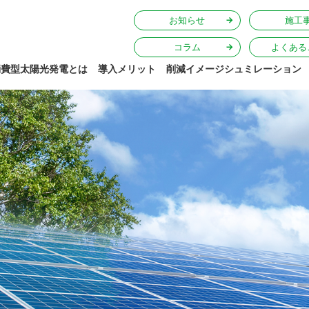
お知らせ
施工
コラム
よくある
消費型太陽光発電とは
導入メリット
削減イメージシュミレーション